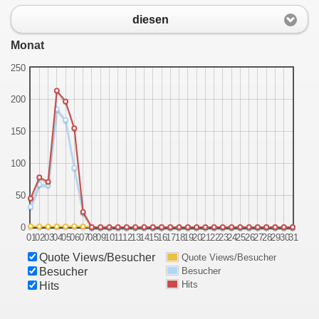
diesen
Monat
250
200
150
100
50
0
01
02
03
04
05
06
07
08
09
10
11
12
13
14
15
16
17
18
19
20
21
22
23
24
25
26
27
28
29
30
31
Quote Views/Besucher
Quote Views/Besucher
Besucher
Besucher
Hits
Hits