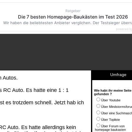
Ratgeber
Die 7 besten Homepage-Baukästen im Test 2026
Wir haben die beliebtesten Anbieter verglichen. Der Testsieger überr
powered b
Umfrage
n Autos.
s RC Auto. Es hatte eine 1 : 1
Wie habt ihr meine Seite
gefunden ?
Über Youtube
t es trotzdem schnell. Jetzt hab ich
Über Mindstormsfor
Über eine Suchmasc
Über Topliste
RC Auto. Es hatte allerdings kein
Über Forum von
homepage baukasten