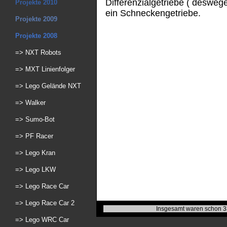
Differenzialgetriebe ( deswege
Projekte 2010
ein Schneckengetriebe.
Projekte 2009
Projekte 2008
=> NXT Robots
=> MXT Linienfolger
=> Lego Gelände NXT
=> Walker
=> Sumo-Bot
=> PF Racer
=> Lego Kran
=> Lego LKW
=> Lego Race Car
=> Lego Race Car 2
Insgesamt waren schon 3
=> Lego WRC Car