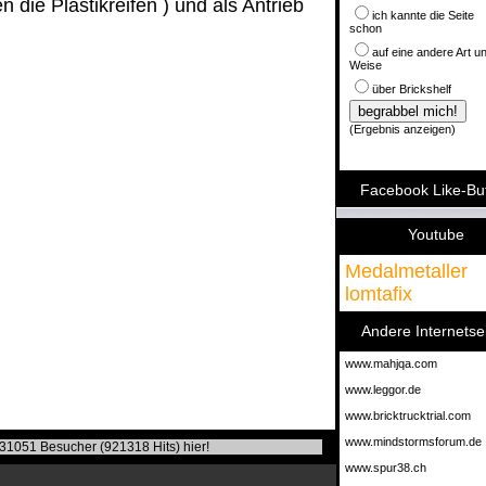
n die Plastikreifen ) und als Antrieb
ich kannte die Seite
schon
auf eine andere Art u
Weise
über Brickshelf
(
Ergebnis anzeigen
)
Facebook Like-Bu
Youtube
Medalmetaller
lomtafix
Andere Internetse
www.mahjqa.com
www.leggor.de
www.bricktrucktrial.com
www.mindstormsforum.de
31051 Besucher (921318 Hits) hier!
www.spur38.ch