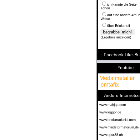
ich kannte die Seite
schon
auf eine andere Art u
Weise
über Brickshelf
(
Ergebnis anzeigen
)
Facebook Like-Bu
Youtube
Medalmetaller
lomtafix
Andere Internetse
www.mahjqa.com
www.leggor.de
www.bricktrucktrial.com
www.mindstormsforum.de
www.spur38.ch