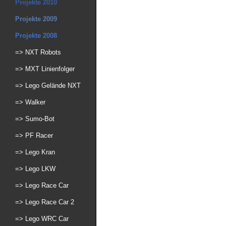
Projekte 2010
Projekte 2009
Projekte 2008
=> NXT Robots
=> MXT Linienfolger
=> Lego Gelände NXT
=> Walker
=> Sumo-Bot
=> PF Racer
=> Lego Kran
=> Lego LKW
=> Lego Race Car
=> Lego Race Car 2
=> Lego WRC Car