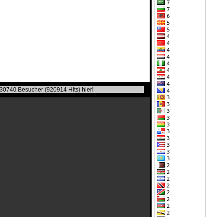
30740 Besucher (920914 Hits) hier!