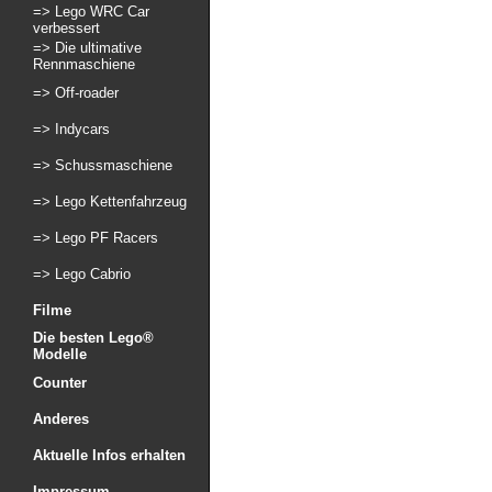
=> Lego WRC Car
verbessert
=> Die ultimative
Rennmaschiene
=> Off-roader
=> Indycars
=> Schussmaschiene
=> Lego Kettenfahrzeug
=> Lego PF Racers
=> Lego Cabrio
Filme
Die besten Lego®
Modelle
Counter
Anderes
Aktuelle Infos erhalten
Impressum